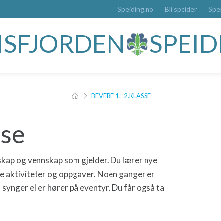
Speiding.no
Bli speider
Spe
 ISFJORDEN
SPEI
BEVERE 1.–2.KLASSE
sse
sskap og vennskap som gjelder. Du lærer nye
 aktiviteter og oppgaver. Noen ganger er
synger eller hører på eventyr. Du får også ta