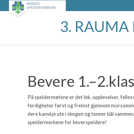
3. RAUMA
Bevere 1.–2.kla
På speidermøtene er det lek, opplevelser, felle
ferdigheter først og fremst gjennom morsomme
dere kanskje ute i skogen og tenner bål sammen, 
speidermerkene for beverspeidere!