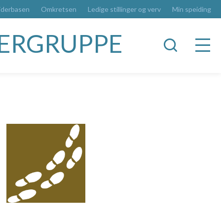
iderbasen
Omkretsen
Ledige stillinger og verv
Min speiding
DERGRUPPE